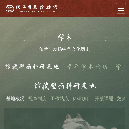
首页
学术
导览
传承与发扬中华文化历史
展览
馆藏壁画科研基地
青年学术论坛
学术
藏品
教育
馆藏壁画科研基地
学术
基地概况
规章制度
工作站点
科研项目
开放课题
交流
文创
资讯