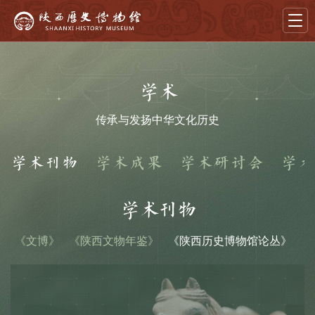
首页
学术
导览
传承与发扬中华文化历史
展览
学术刊物
学术成果
学术研讨会
学术
藏品
教育
学术刊物
学术
《文博》
《陕西文物年鉴》
《陕西历史博物馆论丛》
《
文创
资讯