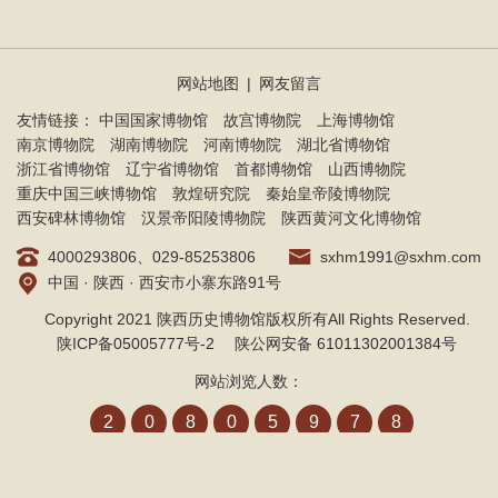
网站地图
|
网友留言
友情链接：
中国国家博物馆
故宫博物院
上海博物馆
南京博物院
湖南博物院
河南博物院
湖北省博物馆
浙江省博物馆
辽宁省博物馆
首都博物馆
山西博物院
重庆中国三峡博物馆
敦煌研究院
秦始皇帝陵博物院
西安碑林博物馆
汉景帝阳陵博物院
陕西黄河文化博物馆
4000293806、029-85253806
sxhm1991@sxhm.com
中国 · 陕西 · 西安市小寨东路91号
Copyright 2021 陕西历史博物馆版权所有All Rights Reserved.
陕ICP备05005777号-2
陕公网安备 61011302001384号
网站浏览人数：
2
0
8
0
5
9
7
8
网站建设
：
北京分形科技