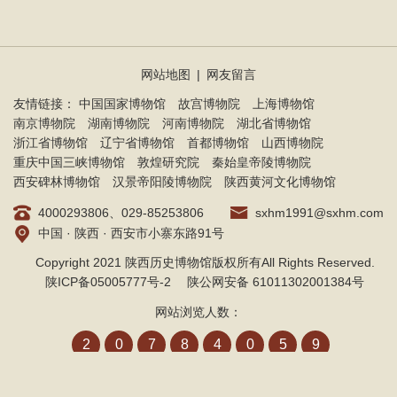
网站地图
|
网友留言
友情链接：
中国国家博物馆
故宫博物院
上海博物馆
南京博物院
湖南博物院
河南博物院
湖北省博物馆
浙江省博物馆
辽宁省博物馆
首都博物馆
山西博物院
重庆中国三峡博物馆
敦煌研究院
秦始皇帝陵博物院
西安碑林博物馆
汉景帝阳陵博物院
陕西黄河文化博物馆
4000293806、029-85253806
sxhm1991@sxhm.com
中国 · 陕西 · 西安市小寨东路91号
Copyright 2021 陕西历史博物馆版权所有All Rights Reserved.
陕ICP备05005777号-2
陕公网安备 61011302001384号
网站浏览人数：
2
0
7
8
4
0
5
9
网站建设
：
北京分形科技