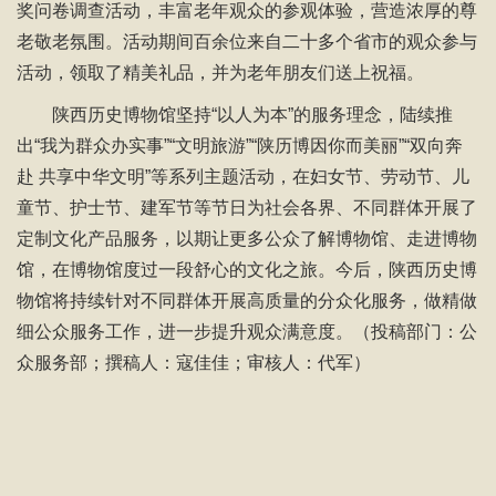
奖问卷调查活动，丰富老年观众的参观体验，营造浓厚的尊
老敬老氛围。活动期间百余位来自二十多个省市的观众参与
活动，领取了精美礼品，并为老年朋友们送上祝福。
陕西历史博物馆坚持“以人为本”的服务理念，陆续推
出“我为群众办实事”“文明旅游”“陕历博因你而美丽”“双向奔
赴 共享中华文明”等系列主题活动，在妇女节、劳动节、儿
童节、护士节、建军节等节日为社会各界、不同群体开展了
定制文化产品服务，以期让更多公众了解博物馆、走进博物
馆，在博物馆度过一段舒心的文化之旅。今后，陕西历史博
物馆将持续针对不同群体开展高质量的分众化服务，做精做
细公众服务工作，进一步提升观众满意度。（投稿部门：公
众服务部；撰稿人：寇佳佳；审核人：代军）