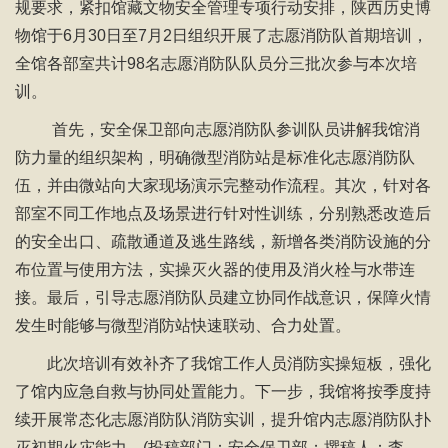
规要求，紧扣馆藏文物安全管理专项行动安排，陕西历史博
物馆于6月30日至7月2日组织开展了志愿消防队首期培训，
全馆各部室共计98名志愿消防队队员分三批次参与本次培
训。
首先，安全保卫部向志愿消防队参训队员讲解我馆消
防力量的组织架构，明确微型消防站是标准化志愿消防队
伍，并由微站向大家现场演示完整动作流程。其次，针对各
部室不同工作地点及场景进行针对性训练，分别熟悉改造后
的安全出口、疏散通道及逃生路线，新增各类消防设施的分
布位置与使用方法，实操灭火器的使用及消火栓与水带连
接。最后，引导志愿消防队员建立协同作战意识，保障火情
发生时能够与微型消防站快速联动、合力处置。
此次培训有效补齐了我馆工作人员消防实操短板，强化
了馆内应急自救与协同处置能力。下一步，我馆将按季度持
续开展常态化志愿消防队消防实训，提升馆内志愿消防队扑
灭初期火灾能力。
(投稿部门：
安全保卫部；撰稿人：
李