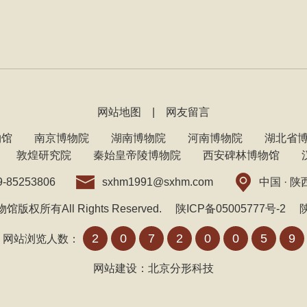
网站地图
|
网友留言
物馆
南京博物院
湖南博物院
河南博物院
湖北省
敦煌研究院
秦始皇帝陵博物院
西安碑林博物馆
-85253806
sxhm1991@sxhm.com
中国 · 
馆版权所有All Rights Reserved.
陕ICP备05005777号-2
陕
2
0
7
2
0
0
5
9
网站浏览人数：
网站建设
：
北京分形科技