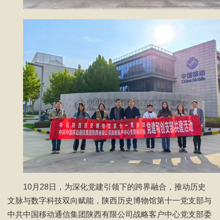
10月28日，为深化党建引领下的跨界融合，推动历史
文脉与数字科技双向赋能，陕西历史博物馆第十一党支部与
中共中国移动通信集团陕西有限公司战略客户中心党支部委