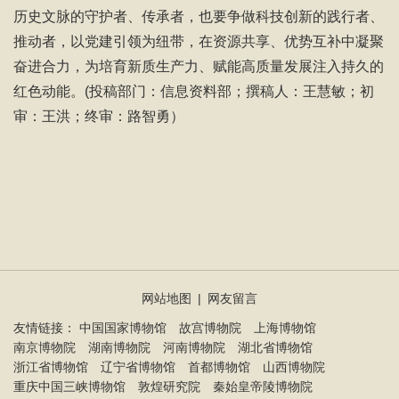
历史文脉的守护者、传承者，也要争做科技创新的践行者、
推动者，以党建引领为纽带，在资源共享、优势互补中凝聚
奋进合力，为培育新质生产力、赋能高质量发展注入持久的
红色动能。(投稿部门：信息资料部；撰稿人：王慧敏；初
审：王洪；终审：路智勇）
网站地图
|
网友留言
友情链接：
中国国家博物馆
故宫博物院
上海博物馆
南京博物院
湖南博物院
河南博物院
湖北省博物馆
浙江省博物馆
辽宁省博物馆
首都博物馆
山西博物院
重庆中国三峡博物馆
敦煌研究院
秦始皇帝陵博物院