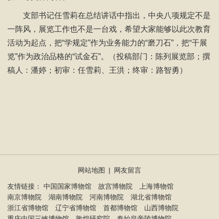
支部书记任雪莉在总结讲话中指出，中央八项规定不是
一阵风，展览工作也不是一台戏，希望大家能够以此次教育
活动为起点，把“学规定”作为业务能力的“磨刀石”，把“干展
览”作为政治品格的“试金石”。（投稿部门：陈列展览部；撰
稿人：潘婷；初审：任雪莉、王洪；终审：路智勇）
网站地图
|
网友留言
友情链接：
中国国家博物馆
故宫博物院
上海博物馆
南京博物院
湖南博物院
河南博物院
湖北省博物馆
浙江省博物馆
辽宁省博物馆
首都博物馆
山西博物院
重庆中国三峡博物馆
敦煌研究院
秦始皇帝陵博物院