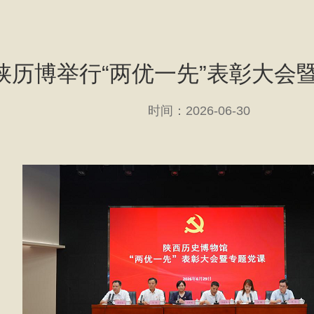
陕历博举行“两优一先”表彰大会
时间：2026-06-30