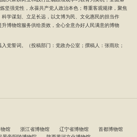
锤炼坚强党性，永葆共产党人政治本色；尊重客观规律，聚焦
、科学谋划、立足长远，以文博为民、文化惠民的担当作
提升博物馆服务供给质效，全心全意办好人民满意的博物
温入党誓词。（投稿部门：党政办公室；撰稿人：张雨欣；
博物馆
浙江省博物馆
辽宁省博物馆
首都博物馆
汉景帝阳陵博物院
陕西黄河文化博物馆