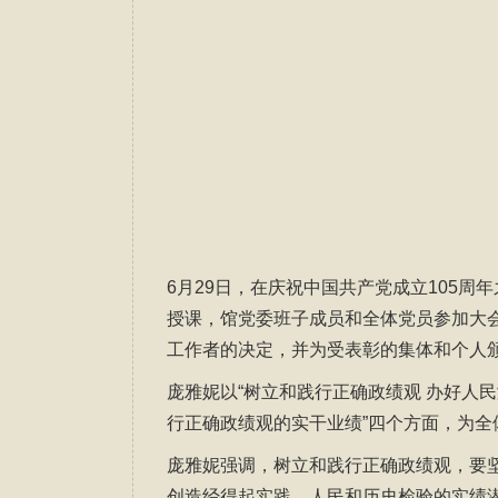
6月29日，在庆祝中国共产党成立105
授课，馆党委班子成员和全体党员参加大
工作者的决定，并为受表彰的集体和个人
庞雅妮以“树立和践行正确政绩观 办好人民
行正确政绩观的实干业绩”四个方面，为
庞雅妮强调，树立和践行正确政绩观，要
创造经得起实践、人民和历史检验的实绩