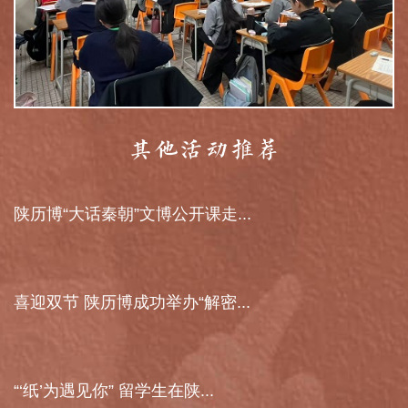
其他活动推荐
陕历博“大话秦朝”文博公开课走...
喜迎双节 陕历博成功举办“解密...
“‘纸’为遇见你” 留学生在陕...