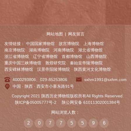
网站地图
|
网友留言
友情链接：
中国国家博物馆
故宫博物院
上海博物馆
南京博物院
湖南博物院
河南博物院
湖北省博物馆
浙江省博物馆
辽宁省博物馆
首都博物馆
山西博物院
重庆中国三峡博物馆
敦煌研究院
秦始皇帝陵博物院
西安碑林博物馆
汉景帝阳陵博物院
陕西黄河文化博物馆
4000293806、029-85253806
sxhm1991@sxhm.com
中国 · 陕西 · 西安市小寨东路91号
Copyright 2021 陕西历史博物馆版权所有All Rights Reserved.
陕ICP备05005777号-2
陕公网安备 61011302001384号
网站浏览人数：
2
0
7
7
5
5
9
6