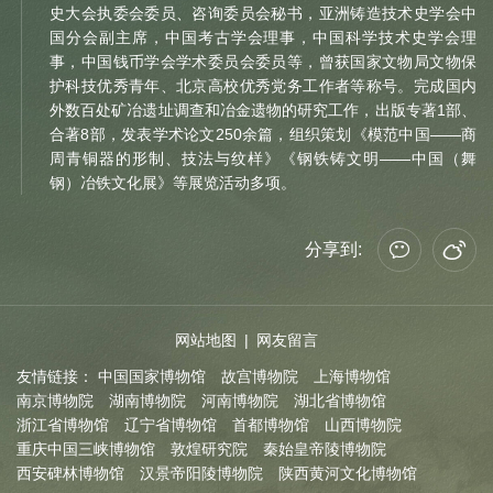
史大会执委会委员、咨询委员会秘书，亚洲铸造技术史学会中
国分会副主席，中国考古学会理事，中国科学技术史学会理
事，中国钱币学会学术委员会委员等，曾获国家文物局文物保
护科技优秀青年、北京高校优秀党务工作者等称号。完成国内
外数百处矿冶遗址调查和冶金遗物的研究工作，出版专著1部、
合著8部，发表学术论文250余篇，组织策划《模范中国——商
周青铜器的形制、技法与纹样》《钢铁铸文明——中国（舞
钢）冶铁文化展》等展览活动多项。
分享到:
网站地图
|
网友留言
友情链接：
中国国家博物馆
故宫博物院
上海博物馆
南京博物院
湖南博物院
河南博物院
湖北省博物馆
浙江省博物馆
辽宁省博物馆
首都博物馆
山西博物院
重庆中国三峡博物馆
敦煌研究院
秦始皇帝陵博物院
西安碑林博物馆
汉景帝阳陵博物院
陕西黄河文化博物馆