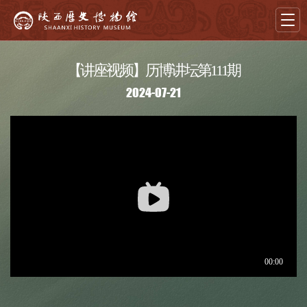
【讲座视频】历博讲坛第111期
首页
2024-07-21
导览
展览
藏品
教育
学术
文创
资讯