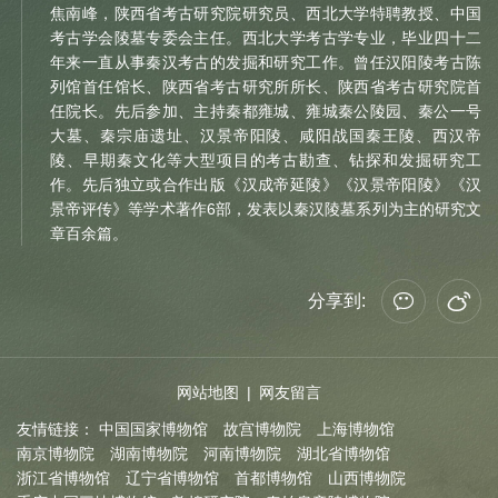
焦南峰，陕西省考古研究院研究员、西北大学特聘教授、中国
考古学会陵墓专委会主任。西北大学考古学专业，毕业四十二
年来一直从事秦汉考古的发掘和研究工作。曾任汉阳陵考古陈
列馆首任馆长、陕西省考古研究所所长、陕西省考古研究院首
任院长。先后参加、主持秦都雍城、雍城秦公陵园、秦公一号
大墓、秦宗庙遗址、汉景帝阳陵、咸阳战国秦王陵、西汉帝
陵、早期秦文化等大型项目的考古勘查、钻探和发掘研究工
作。先后独立或合作出版《汉成帝延陵》《汉景帝阳陵》《汉
景帝评传》等学术著作6部，发表以秦汉陵墓系列为主的研究文
章百余篇。
分享到:
网站地图
|
网友留言
友情链接：
中国国家博物馆
故宫博物院
上海博物馆
南京博物院
湖南博物院
河南博物院
湖北省博物馆
浙江省博物馆
辽宁省博物馆
首都博物馆
山西博物院