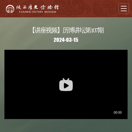
【讲座视频】历博讲坛第107期
首页
2024-03-15
导览
展览
藏品
教育
学术
文创
资讯