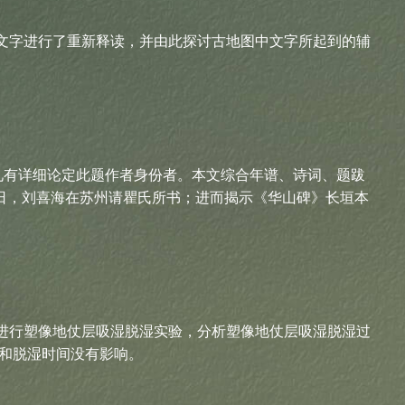
文字进行了重新释读，并由此探讨古地图中文字所起到的辅
见有详细论定此题作者身份者。本文综合年谱、诗词、题跋
日，刘喜海在苏州请瞿氏所书；进而揭示《华山碑》长垣本
进行塑像地仗层吸湿脱湿实验，分析塑像地仗层吸湿脱湿过
和脱湿时间没有影响。