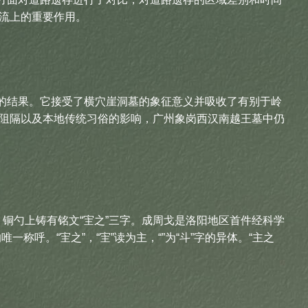
流上的重要作用。
的结果。它接受了横穴崖洞墓的象征意义并吸收了有别于岭
阻隔以及本地传统习俗的影响，广州象岗西汉南越王墓中仍
铜勺上铸有铭文“宔之”三字。成周戈是洛阳地区首件经科学
呼。“宔之”，“宔”读为主，“”为“斗”字的异体。“主之