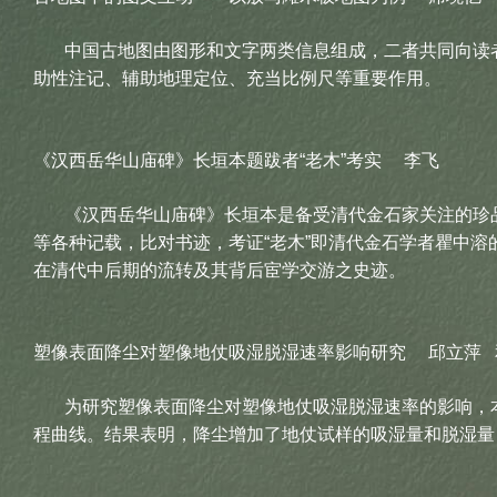
中国古地图由图形和文字两类信息组成，二者共同向读者
助性注记、辅助地理定位、充当比例尺等重要作用。
《汉西岳华山庙碑》长垣本题跋者“老木”考实 李飞
《汉西岳华山庙碑》长垣本是备受清代金石家关注的珍品，
等各种记载，比对书迹，考证“老木”即清代金石学者瞿中
在清代中后期的流转及其背后宦学交游之史迹。
塑像表面降尘对塑像地仗吸湿脱湿速率影响研究 邱立萍 
为研究塑像表面降尘对塑像地仗吸湿脱湿速率的影响，本
程曲线。结果表明，降尘增加了地仗试样的吸湿量和脱湿量