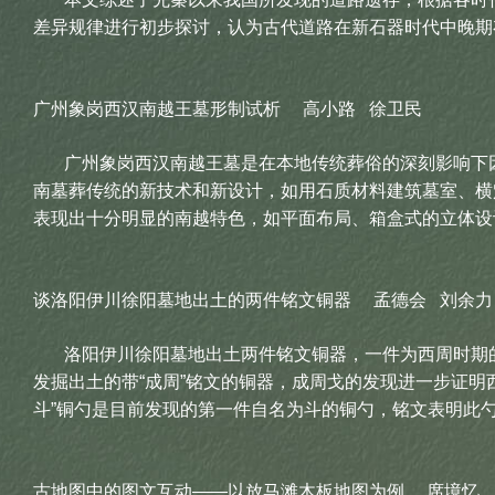
差异规律进行初步探讨，认为古代道路在新石器时代中晚期
广州象岗西汉南越王墓形制试析 高小路 徐卫民
广州象岗西汉南越王墓是在本地传统葬俗的深刻影响下因
南墓葬传统的新技术和新设计，如用石质材料建筑墓室、横
表现出十分明显的南越特色，如平面布局、箱盒式的立体设
谈洛阳伊川徐阳墓地出土的两件铭文铜器 孟德会 刘余力
洛阳伊川徐阳墓地出土两件铭文铜器，一件为西周时期的铜
发掘出土的带“成周”铭文的铜器，成周戈的发现进一步证明西周
斗”铜勺是目前发现的第一件自名为斗的铜勺，铭文表明此
古地图中的图文互动——以放马滩木板地图为例 席境忆