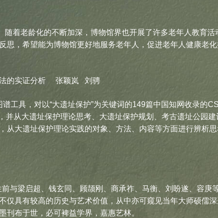
随着老龄化的不断加深，博物馆界也开展了许多老年人教育活
反思，希望能为博物馆更好地服务老年人，促进老年人健康老化
法的实证分析 张颖岚 刘骋
学知识图谱工具，对以“大遗址保护”为关键词的149篇中国知网收录
个阶段，并从大遗址保护理论思考、大遗址保护规划、考古遗址公
，从大遗址保护理论实践的对象、方法、内容等方面进行辨析思
前与梁启超、钱玄同、顾颉刚、商承祚、马衡、刘盼遂、容庚
不仅具有较高的历史与艺术价值，从中亦可窥见当年大师硕儒深邃
墨刊布于世，必可裨益学界，嘉惠艺林。