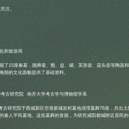
阅关注。
化和旅游局
掘了15座秦墓，随葬釜、甑、盆、罐、茧形壶、蒜头壶等陶器
晚期的文化面貌提供了基础资料。
考古研究院 南开大学考古学与博物馆学系
研究院于西咸新区空港新城岩村墓地清理墓葬76座，共出土陶
的秦人平民墓地。这批墓葬的发掘，为研究咸阳都城附近居民的