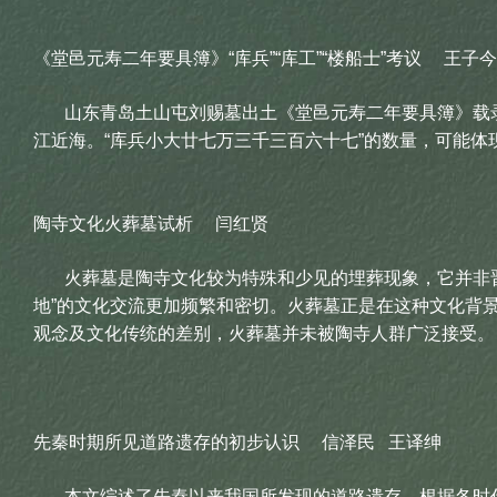
《堂邑元寿二年要具簿》“库兵”“库工”“楼船士”考议 王子今
山东青岛土山屯刘赐墓出土《堂邑元寿二年要具簿》载录诸
江近海。“库兵小大廿七万三千三百六十七”的数量，可能体现
陶寺文化火葬墓试析 闫红贤
火葬墓是陶寺文化较为特殊和少见的埋葬现象，它并非晋南
地”的文化交流更加频繁和密切。火葬墓正是在这种文化背景
观念及文化传统的差别，火葬墓并未被陶寺人群广泛接受。
先秦时期所见道路遗存的初步认识 信泽民 王译绅
本文综述了先秦以来我国所发现的道路遗存，根据各时代