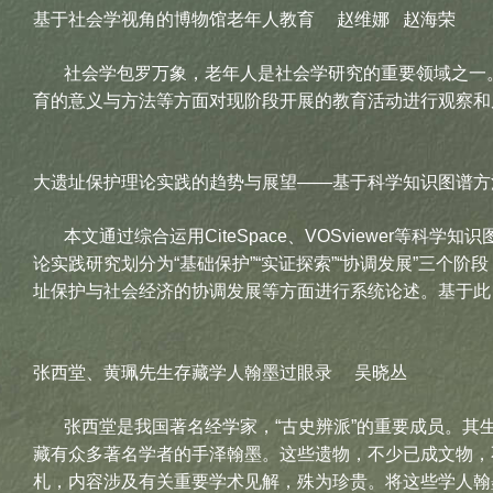
基于社会学视角的博物馆老年人教育 赵维娜 赵海荣
社会学包罗万象，老年人是社会学研究的重要领域之一。
育的意义与方法等方面对现阶段开展的教育活动进行观察和
大遗址保护理论实践的趋势与展望——基于科学知识图谱方
本文通过综合运用CiteSpace、VOSviewer等科
论实践研究划分为“基础保护”“实证探索”“协调发展”三
址保护与社会经济的协调发展等方面进行系统论述。基于此
张西堂、黄珮先生存藏学人翰墨过眼录 吴晓丛
张西堂是我国著名经学家，“古史辨派”的重要成员。其生
藏有众多著名学者的手泽翰墨。这些遗物，不少已成文物，
札，内容涉及有关重要学术见解，殊为珍贵。将这些学人翰