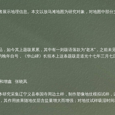
展示地理信息。本文以放马滩地图为研究对象，对地图中部分
如今其上题跋累累，其中有一则跋语落款为“老木”，之前未
溶的晚年自号，《华山碑》长垣本上这条题跋是道光十七年三月七
和增鑫 张晓凤
研究采集辽宁义县奉国寺周边土样，制作塑像地仗模拟试样，
，其作用效果随地仗层含盐量增大而增强；对地仗试样吸湿时间