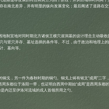
存在南北差异，并有明显的纵向发展变化；最后阐述了道路在交
地制宜地对同时期北方诸侯王横穴崖洞墓的设计理念主动吸收
穴与竖穴并存、墓址选择的条件等。不过，由于政治和地理上的
计、墓向等。
戈，另一件为春秋时期的铜勺。铜戈上铸有铭文“成周”二字，
东都位于洛阳一带，也证明自西周中期始“成周”是西周东都的唯一称
勺是内迁至伊洛河流域的戎人首领所用之勺。