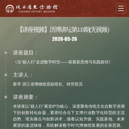
【讲座视频】历博讲坛第133期(无视频）
首页
2026-05-26
导览
讲座题目：
展览
《当“丽人行”走进数字时空——策展新思维与实践路径》
藏品
主讲人：
教育
蔡琴 浙江省博物馆原副馆长、研究馆员
学术
讲座摘要：
本讲座以“丽人行”展览IP为核心，深度聚焦传统文化在数字浪潮
文创
下的创新转化命题，紧密结合当下文博行业数字化转型的主流
趋势、现实痛点与创新诉求，循着认知升级、实践落地、未来
资讯
展望的递进脉络，系统解读数字时代博物馆策展的全新思路、