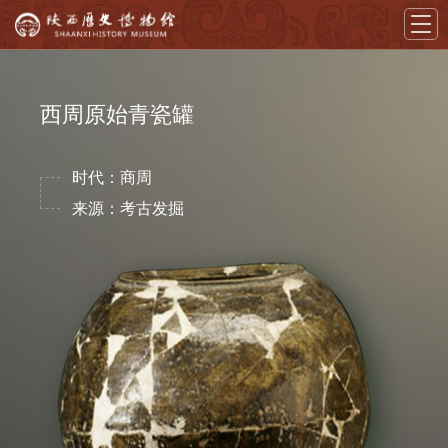
首页
西周原始青瓷罐
导览
时代：商周
展览
来源：考古发掘
藏品
教育
学术
文创
资讯