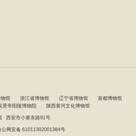
博物馆
浙江省博物馆
辽宁省博物馆
首都博物馆
汉景帝阳陵博物院
陕西黄河文化博物馆
陕西 · 西安市小寨东路91号
公网安备 61011302001384号