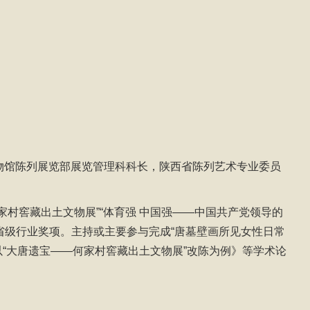
物馆陈列展览部展览管理科科长，陕西省陈列艺术专业委员
村窖藏出土文物展”“体育强 中国强——中国共产党领导的
和省级行业奖项。主持或主要参与完成“唐墓壁画所见女性日常
“大唐遗宝——何家村窖藏出土文物展”改陈为例》等学术论