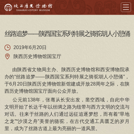
首页
丝路追梦——陕西国宝系列特展之骑驼胡人小憩俑
导览
2019年6月20日
陕西历史博物馆国宝厅
展览
由陕西省文物局主办、陕西历史博物馆和西安博物院承
藏品
办的“丝路追梦——陕西国宝系列特展之骑驼胡人小憩俑”，
于6月20日陕西历史博物馆新馆建成开放28周年之际，在陕
教育
西历史博物馆国宝厅面向公众开放。
学术
公元前138年，张骞从长安出发，凿空西域，自此中华
文明开始了长达千年以丝绸之路为纽带与西方文明的交流与
文创
对话。往来于丝路的人们通过远征追逐梦想，而有着“旱地
之龙”“沙漠之舟”美誉的骆驼，在古代交通工具匮乏的岁月
资讯
里，成为了丝路古道上最为亮丽的一道风景。