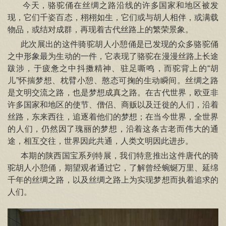
今天，骆驼俑在丝绸之路沿线的许多国家和地区被发
信息公开
现，它们千姿百态，栩栩如生，它们或与胡人相伴，或满载
物品，或结对成群，再现着古代丝路上的繁荣景象。
关于
此次展出的这件骑驼胡人小憩俑是已发现的众多骆驼俑
之中形象最为生动的一件，它表现了骆驼在漫漫丝路上长途
跋涉，于疲惫之中抖擞精神、驻足嘶鸣，而驼背上的“胡
儿”怀揣梦想、枕臂小憩、憨态可掬的生动瞬间。丝绸之路
是文明交流之路，也是梦想成真之路。在古代世界，欧亚非
许多国家和地区的使节、僧侣、商贩以及迁徙的人们，沿着
丝路，东来西往，追逐着他们的梦想；在当今世界，全世界
的人们，仍然因了瑰丽的梦想，沿着这条古老而伟大的通
途，相互交往，世界因此共通，人类文明因此进步。
本期的陕西国宝系列特展，我们特意推出这件唐代的骑
驼胡人小憩俑，期望观者通过它，了解曾经蜿蜒万里、延绵
千年的丝绸之路，以及丝绸之路上为实现梦想而执着追求的
人们。