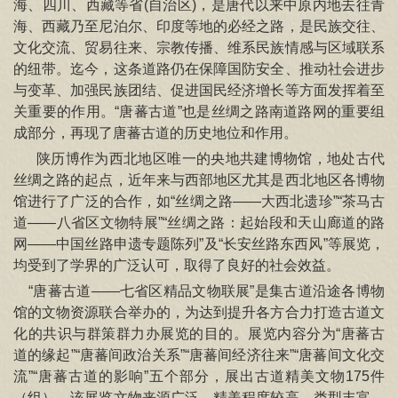
海、四川、西藏等省(自治区)，是唐代以来中原内地去往青
信息公开
海、西藏乃至尼泊尔、印度等地的必经之路，是民族交往、
文化交流、贸易往来、宗教传播、维系民族情感与区域联系
关于
的纽带。迄今，这条道路仍在保障国防安全、推动社会进步
与变革、加强民族团结、促进国民经济增长等方面发挥着至
关重要的作用。“唐蕃古道”也是丝绸之路南道路网的重要组
成部分，再现了唐蕃古道的历史地位和作用。
陕历博作为西北地区唯一的央地共建博物馆，地处古代
丝绸之路的起点，近年来与西部地区尤其是西北地区各博物
馆进行了广泛的合作，如“丝绸之路——大西北遗珍”“茶马古
道——八省区文物特展”“丝绸之路：起始段和天山廊道的路
网——中国丝路申遗专题陈列”及“长安丝路东西风”等展览，
均受到了学界的广泛认可，取得了良好的社会效益。
“唐蕃古道——七省区精品文物联展”是集古道沿途各博物
馆的文物资源联合举办的，为达到提升各方合力打造古道文
化的共识与群策群力办展览的目的。展览内容分为“唐蕃古
道的缘起”“唐蕃间政治关系”“唐蕃间经济往来”“唐蕃间文化交
流”“唐蕃古道的影响”五个部分，展出古道精美文物175件
（组）。该展览文物来源广泛，精美程度较高，类型丰富，