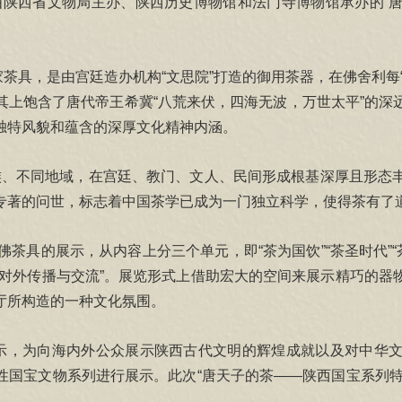
际，由陕西省文物局主办、陕西历史博物馆和法门寺博物馆承办的
茶具，是由宫廷造办机构“文思院”打造的御用茶器，在佛舍利每
其上饱含了唐代帝王希冀“八荒来伏，四海无波，万世太平”的深
独特风貌和蕴含的深厚文化精神内涵。
、不同地域，在宫廷、教门、文人、民间形成根基深厚且形态
专著的问世，标志着中国茶学已成为一门独立科学，使得茶有了
具的展示，从内容上分三个单元，即“茶为国饮”“茶圣时代”“
化的对外传播与交流”。展览形式上借助宏大的空间来展示精巧的
厅所构造的一种文化氛围。
，为向海内外公众展示陕西古代文明的辉煌成就以及对中华文
国宝文物系列进行展示。此次“唐天子的茶——陕西国宝系列特展之