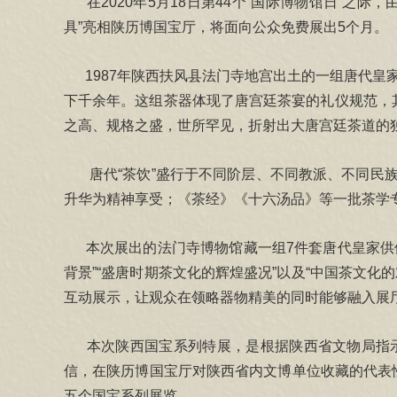
在2020年5月18日第44个“国际博物馆日”之
具”亮相陕历博国宝厅，将面向公众免费展出5个月。
1987年陕西扶风县法门寺地宫出土的一组唐代皇家
下千余年。这组茶器体现了唐宫廷茶宴的礼仪规范，
之高、规格之盛，世所罕见，折射出大唐宫廷茶道的
唐代“茶饮”盛行于不同阶层、不同教派、不同民族
升华为精神享受；《茶经》《十六汤品》等一批茶学
本次展出的法门寺博物馆藏一组7件套唐代皇家供佛茶
背景”“盛唐时期茶文化的辉煌盛况”以及“中国茶文
互动展示，让观众在领略器物精美的同时能够融入展
本次陕西国宝系列特展，是根据陕西省文物局指示
信，在陕历博国宝厅对陕西省内文博单位收藏的代表性
五个国宝系列展览。