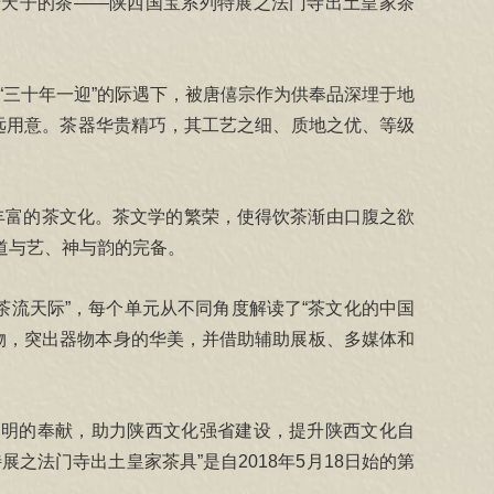
“唐天子的茶——陕西国宝系列特展之法门寺出土皇家茶
“三十年一迎”的际遇下，被唐僖宗作为供奉品深埋于地
远用意。茶器华贵精巧，其工艺之细、质地之优、等级
丰富的茶文化。茶文学的繁荣，使得饮茶渐由口腹之欲
道与艺、神与韵的完备。
茶流天际”，每个单元从不同角度解读了“茶文化的中国
器物，突出器物本身的华美，并借助辅助展板、多媒体和
明的奉献，助力陕西文化强省建设，提升陕西文化自
法门寺出土皇家茶具”是自2018年5月18日始的第