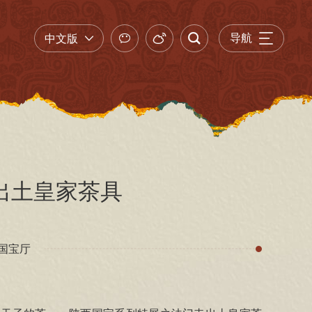
中文版
出土皇家茶具
国宝厅