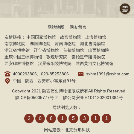
网站地图
|
网友留言
友情链接：
中国国家博物馆
故宫博物院
上海博物馆
南京博物院
湖南博物院
河南博物院
湖北省博物馆
浙江省博物馆
辽宁省博物馆
首都博物馆
山西博物院
重庆中国三峡博物馆
敦煌研究院
秦始皇帝陵博物院
西安碑林博物馆
汉景帝阳陵博物院
陕西黄河文化博物馆
4000293806、029-85253806
sxhm1991@sxhm.com
中国 · 陕西 · 西安市小寨东路91号
Copyright 2021 陕西历史博物馆版权所有All Rights Reserved.
陕ICP备05005777号-2
陕公网安备 61011302001384号
网站浏览人数：
2
0
8
1
5
3
1
1
网站建设
：
北京分形科技