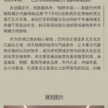
信息公开
衣冠藏岁月，丝路载风华。“锦绣华裳——新疆巴州博
物馆藏古代服饰精品展”于7月6日在陕西历史博物馆第五
关于
展厅正式开幕。来自巴音郭楞蒙古自治州的千年服饰瑰宝
跨越千里抵达长安，鲜活再现丝路古道的西域服饰美学与
璀璨文明脉络。
作为丝绸之路的核心枢纽，巴州自古便是多元文化交
汇融合之地，得天独厚的地理与气候条件，让大量古代服
饰文物得以完好留存，成为研究西域文明与丝路文化交流
的珍贵实物资料。本次展览藏品纵贯先秦至魏晋时期，涵
盖服装、鞋帽、配饰等诸多品类，年代久远，内涵丰盈。
从小河墓地、扎滚鲁克古墓群出土的早期毛纺织品，到楼
兰墓群、营盘墓地出土的绚烂丝织品，皆生动诠释了新疆
各民族先民长期交往交流交融、共同开发建设西域大地的
悠久史实，深刻印证了中华民族多元一体的深厚格局。
本次展览的顺利举办，是陕历博与巴州文博单位深耕
展览图片
协作的重要成果。早年两地便在金属文物修复领域开展合
作，积淀了扎实的合作基础与深厚的文博情谊。依托央地