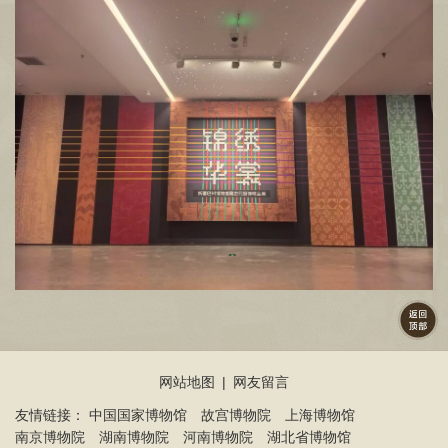
共建平台优势，陕历博持续发挥引领辐射作用，助力西北
文博事业协同发展。此次联合办展既是双方从单一技术协
作迈向全方位文化共建的全新突破，亦是资源互通、优势
互补的生动实践。未来，我馆将持续深化与西北各地文博
单位的联动协作，盘活优质文物资源，深挖丝路文化内
涵，合力讲好中华民族交融共生、丝路文明互鉴互通的时
代新声。
盛夏赴文博之约，古韵伴暑期同行。为丰富市民游客
精神文化生活，护航青少年暑期研学成长，我馆全面扩容
暑期文博供给、升级公共文化服务。目前馆内全域展厅开
放、多主题精品展览上线，兼具雅趣与学识，全方位拉长
文化体验链条，为广大观众奉上沉浸式历史文博盛宴。
这个盛夏，诚邀四方观众驻足陕历博，览千年衣冠锦
绣，阅丝路千年风云，在文物方寸之间体悟西域文明之
美，在文脉绵延之中感受中华服饰之盛、多元交融之韵。
网站地图
|
网友留言
友情链接：
中国国家博物馆
故宫博物院
上海博物馆
南京博物院
湖南博物院
河南博物院
湖北省博物馆