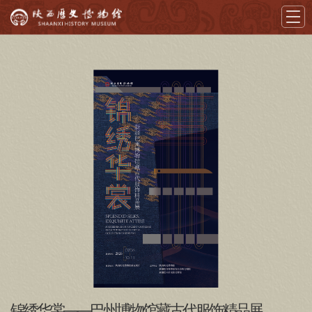
首页
导览
展览
藏品
教育
学术
文创
资讯
锦绣华裳——巴州博物馆藏古代服饰精品展